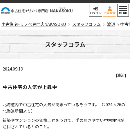
石狩市・札幌市北区エ
ログイン
会員登録
MENU
中古住宅+リノベ専門店NAKASOKU
スタッフコラム
渡辺
中古
スタッフコラム
2024.09.19
[渡辺]
中古住宅の人気が上昇中
北海道内で中古住宅の人気が高まっているそうです。（2024.5.26の
北海道新聞より）
新築やマンションの価格上昇をうけて、手の届きやすい中古住宅が
注目されているとのこと。